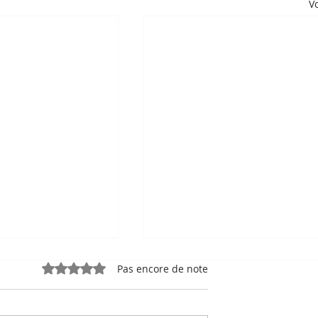
Vo
Noté 0 étoile sur 5.
Pas encore de note