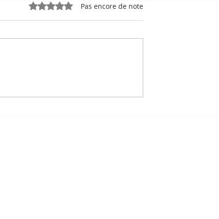
Noté 0 étoile sur 5.
Pas encore de note
e, sport-roi à
Bou Meng : le peintre qu
 Stade
a survécu en dessinant 
 de Phnom
visage de ses bourreaux
Un des sept survivants 
Tuol Sleng