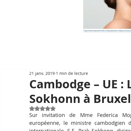
21 janv. 2019
1 min de lecture
Cambodge – UE : 
Sokhonn à Bruxel
Noté NaN étoiles sur 5.
Sur invitation de Mme Federica Mogh
européenne, le ministre cambodgien de
internationale, S.E. Prak Sokhonn, dirig