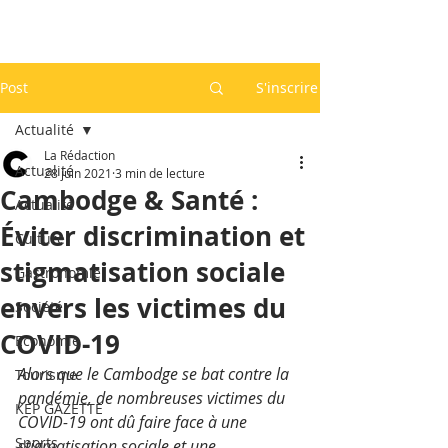
Post
S'inscrire
Actualité
La Rédaction
Actualité
28 juin 2021
3 min de lecture
Cambodge & Santé :
Actualité
Éviter discrimination et
Culture
stigmatisation sociale
Gastronomie
envers les victimes du
Société
COVID-19
Economie
Alors que le Cambodge se bat contre la 
Tourisme
pandémie, de nombreuses victimes du 
KEP GAZETTE
COVID-19 ont dû faire face à une 
Sports
stigmatisation sociale et une 