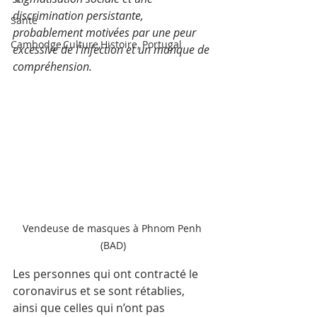
discrimination persistante, 
Santé
probablement motivées par une peur 
Cambodge,Culture,Histoire, Portugal
excessive de l’infection et un manque de 
compréhension.
Vendeuse de masques à Phnom Penh 
(BAD)
Les personnes qui ont contracté le 
coronavirus et se sont rétablies, 
ainsi que celles qui n’ont pas 