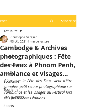
Post
S'inscrire
Actualité
Christophe Gargiulo
Actualité
13 oct. 2021
1 min de lecture
Cambodge & Archives
Actualité
photographiques : Fête
Culture
des Eaux à Phnom Penh,
Gastronomie
ambiance et visages…
Société
Alors que la Fête des Eaux vient d'être 
Economie
annulée, petit retour photographique sur 
Tourisme
l’ambiance et les visages du Festival lors 
KEP GAZETTE
des précédentes éditions...
Sports