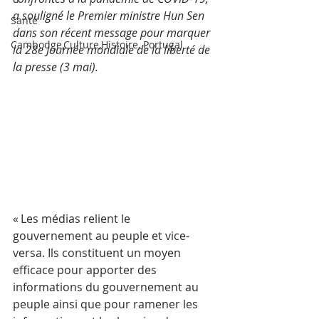
a souligné le Premier ministre Hun Sen 
Santé
dans son récent message pour marquer 
Cambodge,Culture,Histoire, Portugal
la 28e Journée mondiale de la liberté de 
la presse (3 mai).
« Les médias relient le 
gouvernement au peuple et vice-
versa. Ils constituent un moyen 
efficace pour apporter des 
informations du gouvernement au 
peuple ainsi que pour ramener les 