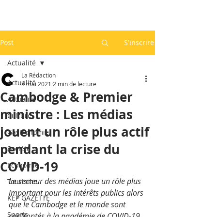
Post
S'inscrire
Actualité
La Rédaction
Actualité
3 mai 2021
2 min de lecture
Cambodge & Premier
Actualité
ministre : Les médias
Culture
jouent un rôle plus actif
Gastronomie
pendant la crise du
Société
COVID-19
Economie
Le secteur des médias joue un rôle plus 
Tourisme
important pour les intérêts publics alors 
KEP GAZETTE
que le Cambodge et le monde sont 
Sports
confrontés à la pandémie de COVID-19, 