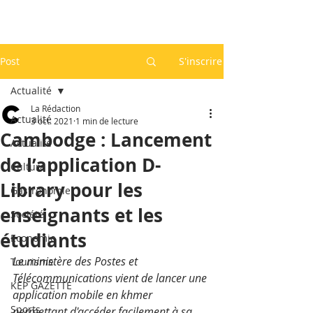
Post
S'inscrire
Actualité
La Rédaction
Actualité
3 oct. 2021
1 min de lecture
Cambodge : Lancement
Actualité
de l’application D-
Culture
Library pour les
Gastronomie
enseignants et les
Société
étudiants
Economie
Le ministère des Postes et 
Tourisme
Télécommunications vient de lancer une 
KEP GAZETTE
application mobile en khmer 
Sports
permettant d'accéder facilement à sa 