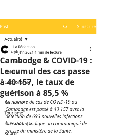
Post
S'inscrire
Actualité
La Rédaction
Actualité
17 juin 2021
1 min de lecture
Cambodge & COVID-19 :
Actualité
Le cumul des cas passe
Culture
à 40 157, le taux de
Gastronomie
guérison à 85,5 %
Société
Le nombre de cas de COVID-19 au 
Economie
Cambodge est passé à 40 157 avec la 
Tourisme
détection de 693 nouvelles infections 
KEP GAZETTE
hier matin, indique un communiqué de 
presse du ministère de la Santé.
Sports