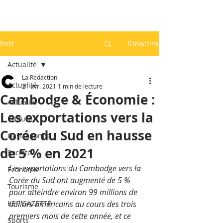
Post
S'inscrire
Actualité
La Rédaction
Actualité
21 avr. 2021
1 min de lecture
Cambodge & Économie :
Actualité
Les exportations vers la
Culture
Corée du Sud en hausse
Gastronomie
de 5 % en 2021
Société
Les exportations du Cambodge vers la 
Economie
Corée du Sud ont augmenté de 5 % 
Tourisme
pour atteindre environ 99 millions de 
KEP GAZETTE
dollars américains au cours des trois 
premiers mois de cette année, et ce 
Sports