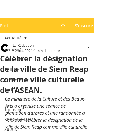
Post
S'inscrire
Actualité
La Rédaction
Actualité
12 oct. 2021
1 min de lecture
Célébrer la désignation
Actualité
de la ville de Siem Reap
Culture
comme ville culturelle
Gastronomie
de l’ASEAN.
Société
Le ministère de la Culture et des Beaux-
Economie
Arts a organisé une séance de 
Tourisme
plantation d’arbres et une randonnée à 
KEP GAZETTE
vélo pour célébrer la désignation de la 
ville de Siem Reap comme ville culturelle 
Sports