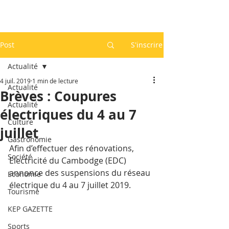
Post
S'inscrire
Actualité
4 juil. 2019
1 min de lecture
Actualité
Brèves : Coupures
Actualité
électriques du 4 au 7
Culture
juillet
Gastronomie
Afin d’effectuer des rénovations, 
Société
Electricité du Cambodge (EDC) 
annonce des suspensions du réseau 
Economie
électrique du 4 au 7 juillet 2019.
Tourisme
KEP GAZETTE
Sports