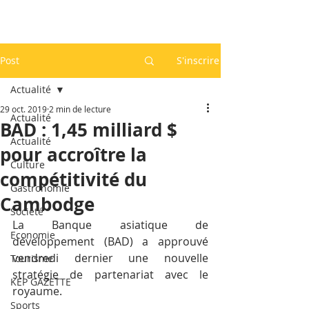
Post
S'inscrire
Actualité
29 oct. 2019
2 min de lecture
Actualité
BAD : 1,45 milliard $
Actualité
pour accroître la
Culture
compétitivité du
Gastronomie
Cambodge
Société
La Banque asiatique de 
Economie
développement (BAD) a approuvé 
vendredi dernier une nouvelle 
Tourisme
stratégie de partenariat avec le 
KEP GAZETTE
royaume.
Sports