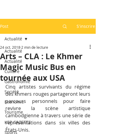
Post
S'inscrire
Actualité
24 oct. 2018
2 min de lecture
Actualité
Arts – CLA : Le Khmer
Actualité
Magic Music Bus en
Culture
tournée aux USA
Gastronomie
Cinq artistes survivants du régime 
Société
des khmers rouges partageront leurs 
parcours personnels pour faire 
Economie
revivre la scène artistique 
Tourisme
cambodgienne à travers une série de 
KEP GAZETTE
représentations dans six villes des 
États-Unis.
Sports