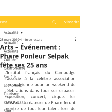
Post
S'inscrire
Actualité
28 mars 2019
4 min de lecture
Actualité
Arts – Événement :
Actualité
Phare Ponleur Selpak
Culture
fête ses 25 ans
Gastronomie
L’Institut français du Cambodge 
Société
s’associe à la célèbre association 
cambodgienne pour un weekend de 
Economie
célébrations dans tous ses espaces. 
Tourisme
Exposition, concert, cirque, les 
KEP GAZETTE
artistes et créateurs de Phare feront 
montre de tout leur talent lors de 
Sports