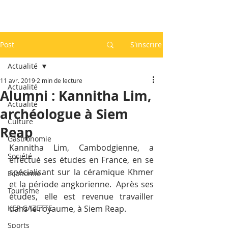
Post
S'inscrire
Actualité
11 avr. 2019
2 min de lecture
Actualité
Alumni : Kannitha Lim,
Actualité
archéologue à Siem
Culture
Reap
Gastronomie
Kannitha Lim, Cambodgienne, a 
Société
effectué ses études en France, en se 
spécialisant sur la céramique Khmer 
Economie
et la période angkorienne.  Après ses 
Tourisme
études, elle est revenue travailler 
KEP GAZETTE
dans le royaume, à Siem Reap.
Sports