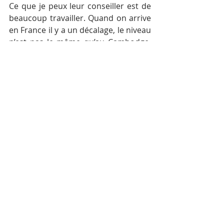
Ce que je peux leur conseiller est de 
beaucoup travailler. Quand on arrive 
en France il y a un décalage, le niveau 
n’est pas le même qu’au Cambodge, 
pour ma part je devais travailler deux 
fois plus que les autres notamment à 
cause de la langue.  Donc surtout, il 
faut faire quelque chose que l’on 
aime et tout sera plus simple.
Q : Avez-vous des projets 
pour le futur ?
J’aimerai continuer de travailler pour 
l’EFEO et à coté pouvoir faire de la 
recherche. Le problème avec la 
recherche est qu’en tant 
qu’archéologue nous n’avons pas 
beaucoup de financements.
Q : Gardez-vous un bon 