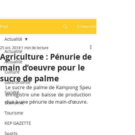
Post
S'inscrire
Actualité
25 oct. 2018
1 min de lecture
Actualité
Agriculture : Pénurie de
Actualité
main d’oeuvre pour le
Culture
sucre de palme
Gastronomie
Le sucre de palme de Kampong Speu 
Société
enregistre une baisse de production 
due à une pénurie de main-d’œuvre.
Economie
Tourisme
KEP GAZETTE
Sports