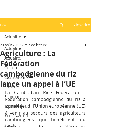
Post
S'inscrire
Actualité
23 août 2019
2 min de lecture
Actualité
Agriculture : La
Actualité
Fédération
Culture
cambodgienne du riz
Gastronomie
lance un appel à l’UE
Société
La Cambodian Rice Federation – 
Economie
Fédération cambodgienne du riz a 
appelé jeudi l’Union européenne (UE) 
Tourisme
à venir au secours des agriculteurs 
KEP GAZETTE
cambodgiens qui bénéficient du 
Sports
régime de préférences 