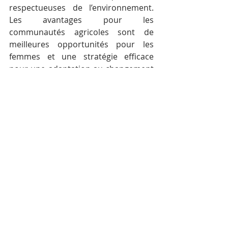
respectueuses de l’environnement. 
Les avantages pour les 
communautés agricoles sont de 
meilleures opportunités pour les 
femmes et une stratégie efficace 
pour une adaptation au changement 
climatique.
« Sans le TSA, ces efforts seront 
vains. La fédération lance un appel à 
l’UE pour préserver les moyens de 
subsistance d’un demi-million de 
familles et le travail que nous avons 
accompli pour mériter votre respect, 
celui des consommateurs et celui des 
personnes que nous servons », 
conclut le communiqué.
En avril 2019, le Cambodge avait 
intenté un recours
 devant la Cour de 
justice de l’Union européenne contre 