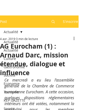
Post
S'inscrire
Actualité
4 avr. 2019
3 min de lecture
Actualité
AG Eurocham (1) :
Actualité
Arnaud Darc, mission
Culture
étendue, dialogue et
Gastronomie
influence
Société
Ce mercredi a eu lieu l’assemblée 
Economie
générale de la Chambre de Commerce 
européenne Eurocham. A cette occasion, 
Tourisme
quelques dispositions réglementaires 
KEP GAZETTE
intérieurs ont été votées, notamment la 
Sports
possibilité pour les membres 