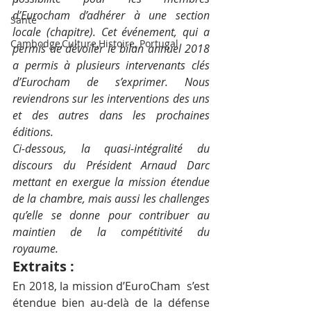
d’Eurocham d’adhérer à une section 
Santé
locale (chapitre). Cet événement, qui a 
Cambodge,Culture,Histoire, Portugal
permis de dévoiler le bilan annuel 2018 
a permis à plusieurs intervenants clés 
d’Eurocham de s’exprimer. Nous 
reviendrons sur les interventions des uns 
et des autres dans les prochaines 
éditions.
Ci-dessous, la quasi-intégralité du 
discours du Président Arnaud Darc 
mettant en exergue la mission étendue 
de la chambre, mais aussi les challenges 
qu’elle se donne pour contribuer au 
maintien de la compétitivité du 
royaume. 
Extraits :
En 2018, la mission d’EuroCham  s’est 
étendue bien au-delà de la défense 