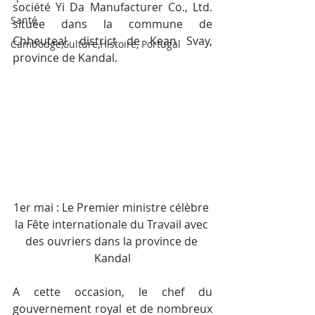
société Yi Da Manufacturer Co., Ltd. 
Santé
située dans la commune de 
Chheuteal, district de Kean Svay, 
Cambodge,Culture,Histoire, Portugal
province de Kandal.
1er mai : Le Premier ministre célèbre 
la Fête internationale du Travail avec 
des ouvriers dans la province de 
Kandal
A cette occasion, le chef du 
gouvernement royal et de nombreux 