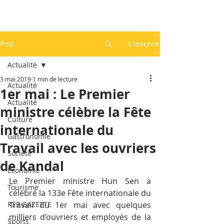
Post
S'inscrire
Actualité
3 mai 2019
1 min de lecture
Actualité
1er mai : Le Premier
Actualité
ministre célèbre la Fête
Culture
internationale du
Gastronomie
Travail avec les ouvriers
Société
de Kandal
Economie
Le Premier ministre Hun Sen a 
Tourisme
célébré la 133e Fête internationale du 
KEP GAZETTE
Travail du 1er mai avec quelques 
milliers d’ouvriers et employés de la 
Sports