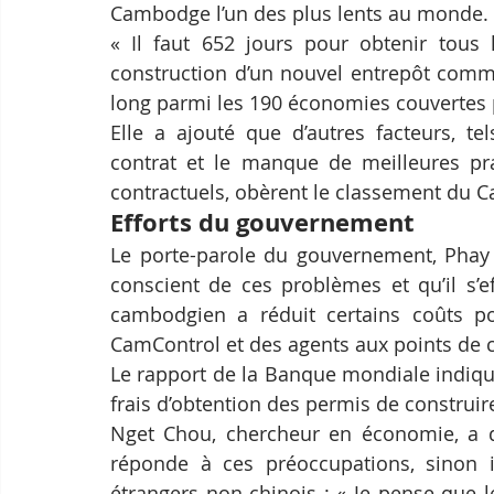
Cambodge l’un des plus lents au monde.
« Il faut 652 jours pour obtenir tous 
construction d’un nouvel entrepôt commer
long parmi les 190 économies couvertes pa
Elle a ajouté que d’autres facteurs, tel
contrat et le manque de meilleures prat
contractuels, obèrent le classement du 
Efforts du gouvernement
Le porte-parole du gouvernement, Phay 
conscient de ces problèmes et qu’il s’e
cambodgien a réduit certains coûts pou
CamControl et des agents aux points de con
Le rapport de la Banque mondiale indiqu
frais d’obtention des permis de construir
Nget Chou, chercheur en économie, a dé
réponde à ces préoccupations, sinon il s
étrangers non chinois : « Je pense que 