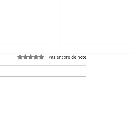
Noté 0 étoile sur 5.
Pas encore de note
e, sport-roi à
Bou Meng : le peintre qu
 Stade
a survécu en dessinant 
 de Phnom
visage de ses bourreaux
Un des sept survivants 