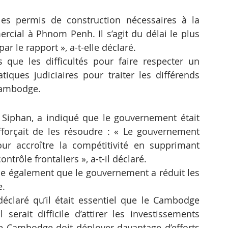
les permis de construction nécessaires à la 
cial à Phnom Penh. Il s’agit du délai le plus 
r le rapport », a-t-elle déclaré.
s que les difficultés pour faire respecter un 
iques judiciaires pour traiter les différends 
Cambodge.
Siphan, a indiqué que le gouvernement était 
fforçait de les résoudre : « Le gouvernement 
r accroître la compétitivité en supprimant 
trôle frontaliers », a-t-il déclaré.
e également que le gouvernement a réduit les 
e.
claré qu’il était essentiel que le Cambodge 
erait difficile d’attirer les investissements 
le Cambodge doit déployer davantage d’efforts 