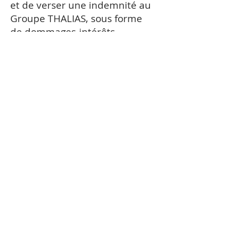
et de verser une indemnité au
Groupe THALIAS, sous forme
de dommages-intérêts.
En outre, le Groupe THALIAS
peut également demander le
retour de l’équipement ou des
matériaux controversés, ainsi
que le retour de tous les
avantages obtenus de
l’infraction.
Le tribunal peut également
ordonner la confiscation ou la
destruction d’équipements ou
de matériels produits ou
utilisés et il a le pouvoir de
saisir toutes les preuves
nécessaires, telles que des