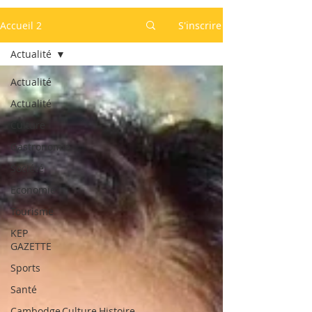
Accueil 2
S'inscrire
Actualité
Actualité
Actualité
Culture
Gastronomie
Société
Economie
Tourisme
KEP
GAZETTE
Sports
Santé
Cambodge,Culture,Histoire,