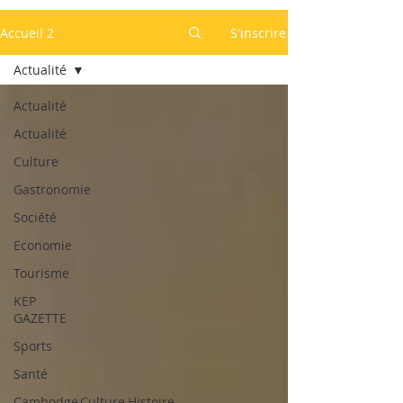
Accueil 2
S'inscrire
Actualité
Actualité
Actualité
Culture
Gastronomie
Société
Economie
Tourisme
KEP
GAZETTE
Sports
Santé
Cambodge,Culture,Histoire,