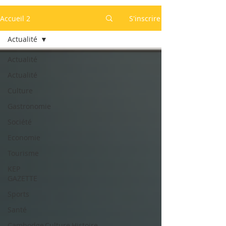
Accueil 2
S'inscrire
Actualité
Actualité
Actualité
Culture
Gastronomie
Société
Economie
Tourisme
KEP
GAZETTE
Sports
Santé
Cambodge,Culture,Histoire,