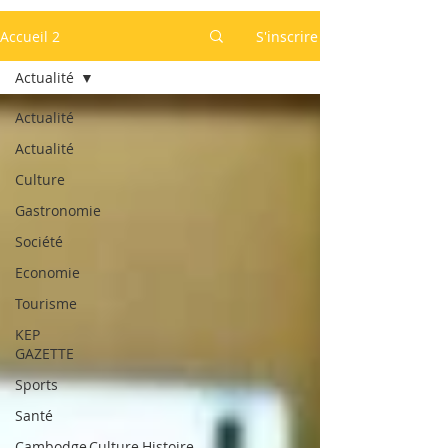
Accueil 2
S'inscrire
Actualité
Actualité
Actualité
Culture
Gastronomie
Société
Economie
Tourisme
KEP
GAZETTE
Sports
Santé
Cambodge,Culture,Histoire,