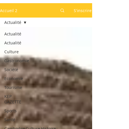
Accueil 2
S'inscrire
Actualité
Actualité
Actualité
Culture
Gastronomie
Société
Economie
Tourisme
KEP
GAZETTE
Sports
Santé
Cambodge,Culture,Histoire,