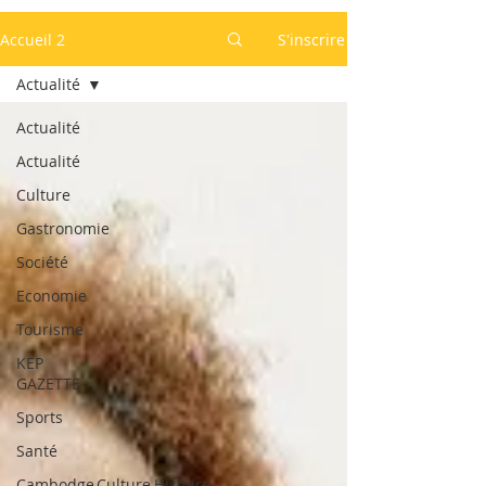
Accueil 2
S'inscrire
Actualité
Actualité
Actualité
Culture
Gastronomie
Société
Economie
Tourisme
KEP
GAZETTE
Sports
Santé
Cambodge,Culture,Histoire,