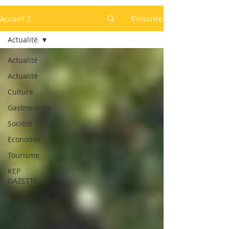
Accueil 2
S'inscrire
Actualité
Actualité
Actualité
Culture
Gastronomie
Société
Economie
Tourisme
KEP
GAZETTE
Sports
Santé
Cambodge,Culture,Histoire,