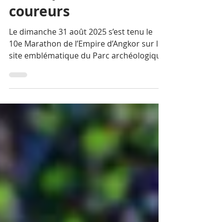
attire plus de 4000
coureurs
Le dimanche 31 août 2025 s’est tenu le
10e Marathon de l’Empire d’Angkor sur le
site emblématique du Parc archéologique
d’Angkor, attirant plus de 4 200 coureurs
venus du Cambodge et du monde entier.
Cet événement sportif majeur, qui s’est
déroulé devant le majestueux temple
d’Angkor Wat, a offert aux coureurs une
expérience hors du commun proposant
découverte du patrimoine culturel
remarquable et de la beauté naturelle
environnante.