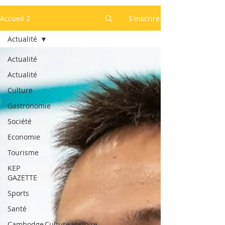
Accueil 2
S'inscrire
Actualité
Actualité
Actualité
Culture
Gastronomie
Société
Economie
Tourisme
KEP
GAZETTE
Sports
Santé
Cambodge,Culture,Histoire,