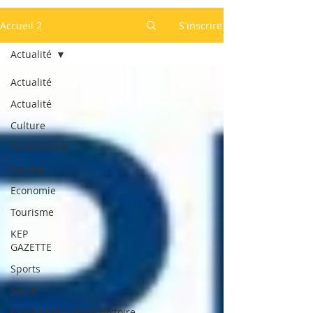
Accueil 2
S'inscrire
Actualité
Actualité
Actualité
Culture
Gastronomie
Société
Economie
Tourisme
KEP
GAZETTE
Sports
Santé
Cambodge,Culture,Histoire,