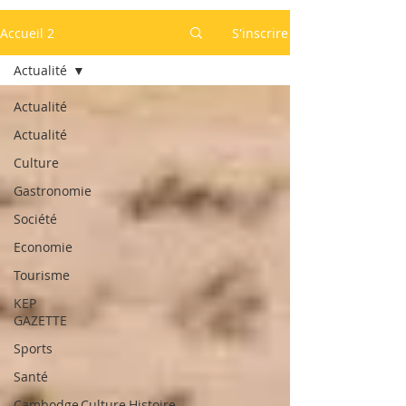
Accueil 2
S'inscrire
Actualité
Actualité
Actualité
Culture
Gastronomie
Société
Economie
Tourisme
KEP
GAZETTE
Sports
Santé
Cambodge,Culture,Histoire,