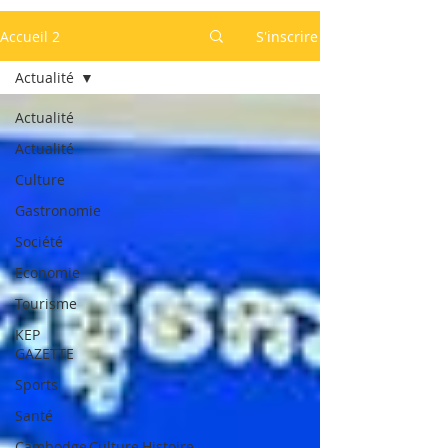
Accueil 2
S'inscrire
Actualité
Actualité
Actualité
Culture
Gastronomie
Société
Economie
Tourisme
KEP
GAZETTE
Sports
Santé
Cambodge,Culture,Histoire,