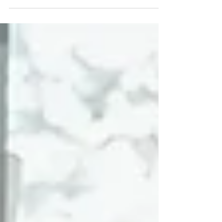
Battambang marque l'aboutissement d'un
partenariat inédit entre la Banque
asiatique de développement, l'Agence
française de développement et l'Union
européenne — un modèle de coopération
multilatérale au service des villes
secondaires d'Asie du Sud-Est.