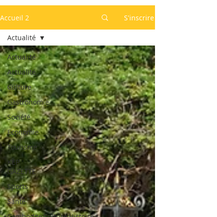
Accueil 2
S'inscrire
Actualité
Actualité
Actualité
Culture
Gastronomie
Société
Economie
Tourisme
KEP
GAZETTE
Sports
Santé
Cambodge,Culture,Histoire,