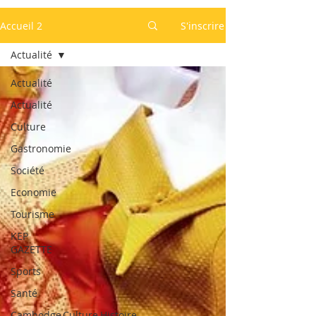
Accueil 2
S'inscrire
Actualité
Actualité
Actualité
Culture
Gastronomie
Société
Economie
Tourisme
KEP
GAZETTE
Sports
Santé
Cambodge,Culture,Histoire,