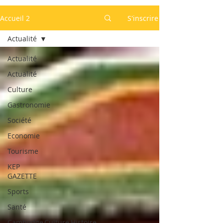
Accueil 2
S'inscrire
Actualité
Actualité
Actualité
Culture
Gastronomie
Société
Economie
Tourisme
KEP
GAZETTE
Sports
Santé
Cambodge,Culture,Histoire,