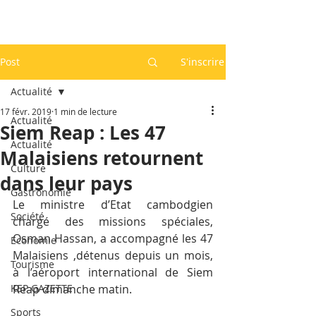
Post
S'inscrire
Actualité
17 févr. 2019
1 min de lecture
Actualité
Siem Reap : Les 47
Actualité
Malaisiens retournent
Culture
dans leur pays
Gastronomie
Le ministre d’Etat cambodgien 
Société
chargé des missions spéciales, 
Osman Hassan, a accompagné les 47 
Economie
Malaisiens ,détenus depuis un mois, 
Tourisme
à l’aéroport international de Siem 
KEP GAZETTE
Reap dimanche matin.
Sports