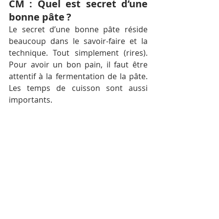
CM : Quel est secret d’une 
bonne pâte ?
Le secret d’une bonne pâte réside 
beaucoup dans le savoir-faire et la 
technique. Tout simplement (rires). 
Pour avoir un bon pain, il faut être 
attentif à la fermentation de la pâte. 
Les temps de cuisson sont aussi 
importants. 
CM : Quels sont vos loisirs ?
J’adore la pêche et dès que c’est 
possible je me rends à Koh Kong chez 
des amis qui ont un bateau. Quand je 
suis sur l’eau, cela me permet 
d’évacuer le stress de la ville, de me 
détendre. J’aime me trouver en 
harmonie avec la nature. 
CM : Vous avez donc décidé 