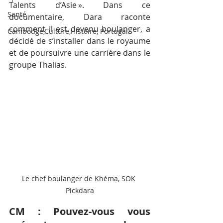
Talents d’Asie ». Dans ce 
Santé
documentaire, Dara raconte 
comment il est devenu boulanger, a 
Cambodge,Culture,Histoire, Portugal
décidé de s’installer dans le royaume 
et de poursuivre une carrière dans le 
groupe Thalias.
Le chef boulanger de Khéma, SOK 
Pickdara
CM : Pouvez-vous vous 