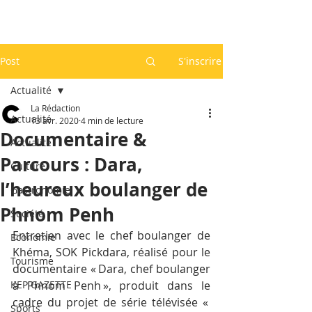
Post
S'inscrire
Actualité
La Rédaction
Actualité
13 avr. 2020
4 min de lecture
Documentaire &
Actualité
Parcours : Dara,
Culture
l’heureux boulanger de
Gastronomie
Phnom Penh
Société
Entretien avec le chef boulanger de 
Economie
Khéma, SOK Pickdara, réalisé pour le 
Tourisme
documentaire « Dara, chef boulanger 
KEP GAZETTE
à Phnom Penh », produit dans le 
cadre du projet de série télévisée « 
Sports