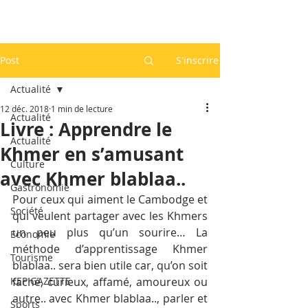
Post
S'inscrire
Actualité
12 déc. 2018
1 min de lecture
Actualité
Livre : Apprendre le
Actualité
Khmer en s’amusant
Culture
avec Khmer blablaa..
Gastronomie
Pour ceux qui aiment le Cambodge et 
Société
qui veulent partager avec les Khmers 
un peu plus qu’un sourire… La 
Economie
méthode d’apprentissage Khmer 
Tourisme
blablaa.. sera bien utile car, qu’on soit 
KEP GAZETTE
faché, curieux, affamé, amoureux ou 
autre.. avec Khmer blablaa.., parler et 
Sports