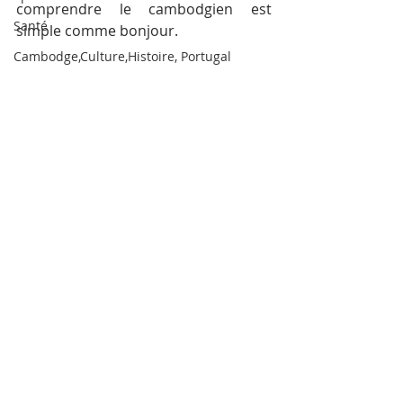
comprendre le cambodgien est 
Santé
simple comme bonjour.
Cambodge,Culture,Histoire, Portugal