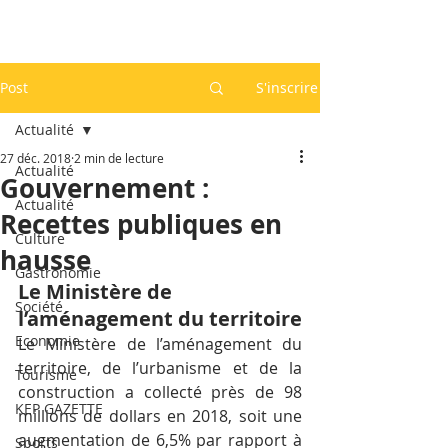
Post
S'inscrire
Actualité
27 déc. 2018
2 min de lecture
Actualité
Gouvernement :
Actualité
Recettes publiques en
Culture
hausse
Gastronomie
Le Ministère de 
Société
l’aménagement du territoire
Economie
Le Ministère de l’aménagement du 
territoire, de l’urbanisme et de la 
Tourisme
construction a collecté près de 98 
KEP GAZETTE
millions de dollars en 2018, soit une 
augmentation de 6,5% par rapport à 
Sports