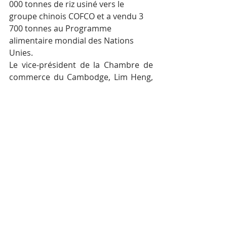
000 tonnes de riz usiné vers le 
groupe chinois COFCO et a vendu 3 
700 tonnes au Programme 
alimentaire mondial des Nations 
Unies.
Le vice-président de la Chambre de 
commerce du Cambodge, Lim Heng, 
a déclaré que le montant des 
recettes générées par le ministère 
était essentiel pour la promotion de 
l’économie nationale. ”…Le plus de 
revenus. . . le plus d’avantages pour 
notre économie. Le ministère du 
Commerce est un acteur clé pour 
attirer les investisseurs et 
promouvoir la circulation des affaires 
dans le pays…”, a-t-il déclaré.