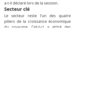
a-t-il déclaré lors de la session.
Secteur clé
Le secteur reste l’un des quatre 
piliers de la croissance économique 
du royaume. Celui-ci a attiré des 
investissements à hauteur de 4,56 
milliards de dollars US au cours des 
sept premiers mois de 2019, une 
hausse de 52% par rapport à la 
même période en 2018. Le royaume a 
accordé des licences à 2 572 projets 
de construction entre janvier et juillet 
de cette année, soit une 
augmentation de 30% par rapport 
aux 1 973 projets réalisés au cours de 
la même période de l’année dernière.
Le projet de loi va à présent être 
soumis au Sénat pour approbation 