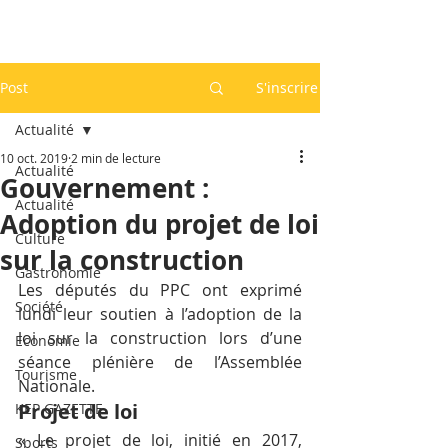
Post
S'inscrire
Actualité
10 oct. 2019
2 min de lecture
Actualité
Gouvernement :
Actualité
Adoption du projet de loi
Culture
sur la construction
Gastronomie
Les députés du PPC ont exprimé 
Société
lundi leur soutien à l’adoption de la 
loi sur la construction lors d’une 
Economie
séance plénière de l’Assemblée 
Tourisme
Nationale.
Projet de loi
KEP GAZETTE
« Le projet de loi, initié en 2017, 
Sports