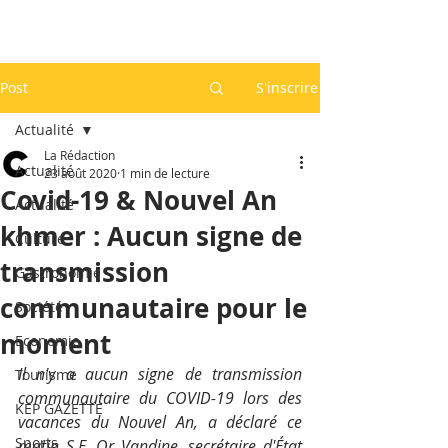
Post
S'inscrire
Actualité
La Rédaction
Actualité
23 août 2020
1 min de lecture
Covid-19 & Nouvel An
Actualité
khmer : Aucun signe de
Culture
transmission
Gastronomie
communautaire pour le
Société
moment
Economie
Il n'y a aucun signe de transmission 
Tourisme
communautaire du COVID-19 lors des 
KEP GAZETTE
vacances du Nouvel An, a déclaré ce 
Sports
matin S.E. Or Vandine, secrétaire d'État 