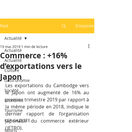
Post
S'inscrire
Actualité
19 mai 2019
1 min de lecture
Actualité
Commerce : +16%
Actualité
d’exportations vers le
Culture
Japon
Gastronomie
Les exportations du Cambodge vers 
Société
le Japon ont augmenté de 16% au 
premier trimestre 2019 par rapport à 
Economie
la même période en 2018, indique le 
Tourisme
dernier rapport de l’organisation 
KEP GAZETTE
japonaise du commerce extérieur 
(JETRO).
Sports