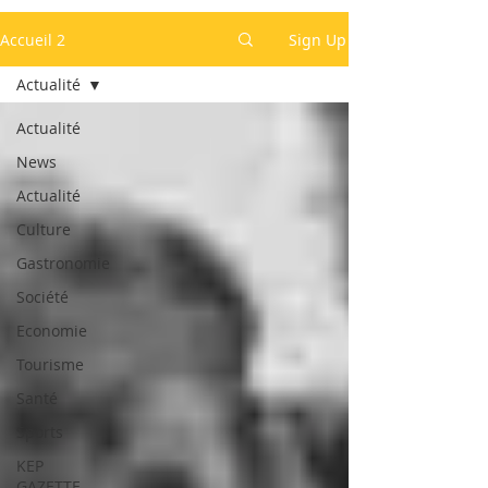
Accueil 2
Sign Up
Actualité
Actualité
News
Actualité
Culture
Gastronomie
Société
Economie
Tourisme
Santé
Sports
KEP
GAZETTE