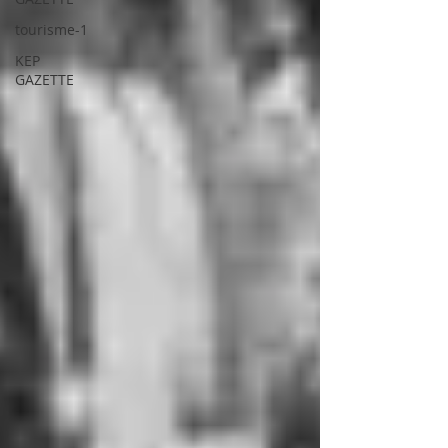
tourisme-1
KEP
GAZETTE