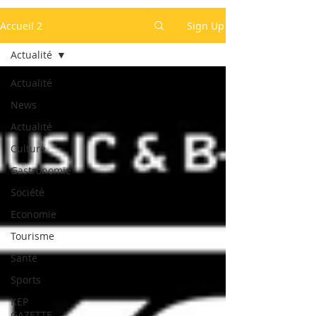
Accueil 2
Sign Up
Actualité
Actualité
News
Actualité
Culture
Gastronomie
Société
Economie
Tourisme
Santé
Sports
KEP
GAZETTE