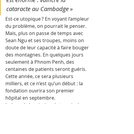
cataracte au Cambodge »
Est-ce utopique ? En voyant l’ampleur 
du problème, on pourrait le penser. 
Mais, plus on passe de temps avec 
Sean Ngu et ses troupes, moins on 
doute de leur capacité à faire bouger 
des montagnes. En quelques jours 
seulement à Phnom Penh, des 
centaines de patients seront guéris. 
Cette année, ce sera plusieurs 
milliers, et ce n’est qu’un début : la 
fondation ouvrira son premier 
hôpital en septembre.
Le jour de la mission de terrain, les 
patients sont plusieurs centaines, 
massés dans les couloirs de la 
clinique réquisitionnée pour 
l’occasion, à attendre leur tour. 