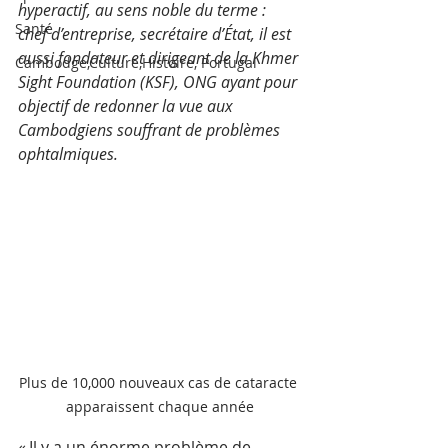
hyperactif, au sens noble du terme : 
Santé
chef d’entreprise, secrétaire d’État, il est 
aussi fondateur et dirigeant de la Khmer 
Cambodge,Culture,Histoire, Portugal
Sight Foundation (KSF), ONG ayant pour 
objectif de redonner la vue aux 
Cambodgiens souffrant de problèmes 
ophtalmiques.
Plus de 10,000 nouveaux cas de cataracte 
apparaissent chaque année
« Il y a un énorme problème de 