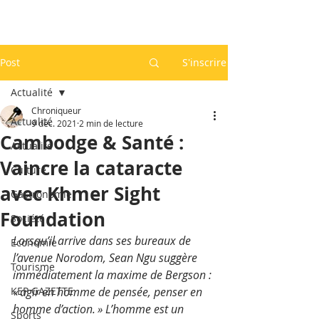
Post
S'inscrire
Actualité
Chroniqueur
Actualité
9 déc. 2021
2 min de lecture
Cambodge & Santé :
Actualité
Vaincre la cataracte
Culture
avec Khmer Sight
Gastronomie
Foundation
Société
Lorsqu’il arrive dans ses bureaux de 
Economie
l’avenue Norodom, Sean Ngu suggère 
Tourisme
immédiatement la maxime de Bergson : 
KEP GAZETTE
« agir en homme de pensée, penser en 
homme d’action. » L’homme est un 
Sports