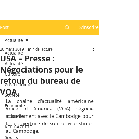
Post
S'inscrire
Actualité
26 mars 2019
1 min de lecture
Actualité
USA – Presse :
Actualité
Négociations pour le
Culture
retour du bureau de
Gastronomie
VOA
Société
La chaîne d’actualité américaine 
Economie
Voice of America (VOA) négocie 
actuellement avec le Cambodge pour 
Tourisme
la réouverture de son service khmer 
KEP GAZETTE
au Cambodge.
Sports