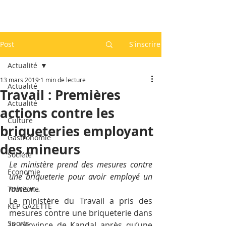
Post
S'inscrire
Actualité
13 mars 2019
1 min de lecture
Actualité
Travail : Premières
Actualité
actions contre les
Culture
briqueteries employant
Gastronomie
des mineurs
Société
Le ministère prend des mesures contre 
Economie
une briqueterie pour avoir employé un 
mineur…
Tourisme
Le ministère du Travail a pris des 
KEP GAZETTE
mesures contre une briqueterie dans 
Sports
la province de Kandal après qu’une 