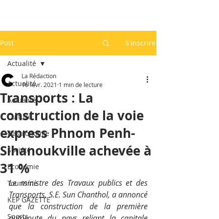
Post
S'inscrire
Actualité
La Rédaction
Actualité
16 févr. 2021
1 min de lecture
Transports : La
Actualité
construction de la voie
Culture
express Phnom Penh-
Gastronomie
Sihanoukville achevée à
Société
31 %
Economie
Le ministre des Travaux publics et des 
Tourisme
Transports, S.E. Sun Chanthol, a annoncé 
KEP GAZETTE
que la construction de la première 
Sports
autoroute du pays reliant la capitale 