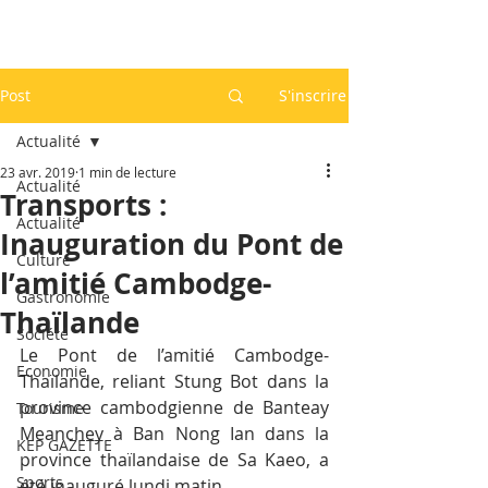
Post
S'inscrire
Actualité
23 avr. 2019
1 min de lecture
Actualité
Transports :
Actualité
Inauguration du Pont de
Culture
l’amitié Cambodge-
Gastronomie
Thaïlande
Société
Le Pont de l’amitié Cambodge-
Economie
Thaïlande, reliant Stung Bot dans la 
province cambodgienne de Banteay 
Tourisme
Meanchey à Ban Nong Ian dans la 
KEP GAZETTE
province thaïlandaise de Sa Kaeo, a 
Sports
été inauguré lundi matin.