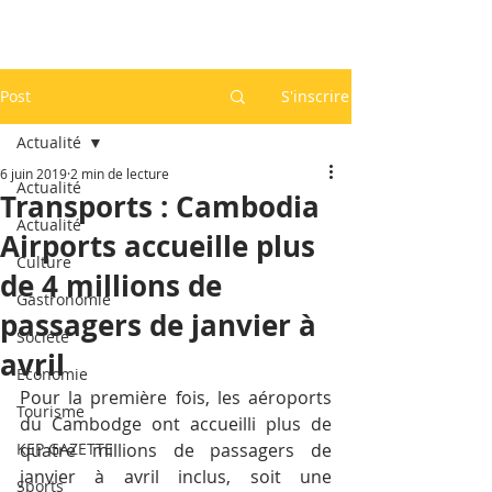
Post
S'inscrire
Actualité
6 juin 2019
2 min de lecture
Actualité
Transports : Cambodia
Actualité
Airports accueille plus
Culture
de 4 millions de
Gastronomie
passagers de janvier à
Société
avril
Economie
Pour la première fois, les aéroports 
Tourisme
du Cambodge ont accueilli plus de 
KEP GAZETTE
quatre millions de passagers de 
janvier à avril inclus, soit une 
Sports