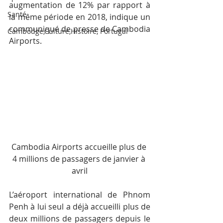
augmentation de 12% par rapport à 
Santé
la même période en 2018, indique un 
communiqué de presse de Cambodia 
Cambodge,Culture,Histoire, Portugal
Airports.
Cambodia Airports accueille plus de 
4 millions de passagers de janvier à 
avril
L’aéroport international de Phnom 
Penh à lui seul a déjà accueilli plus de 
deux millions de passagers depuis le 