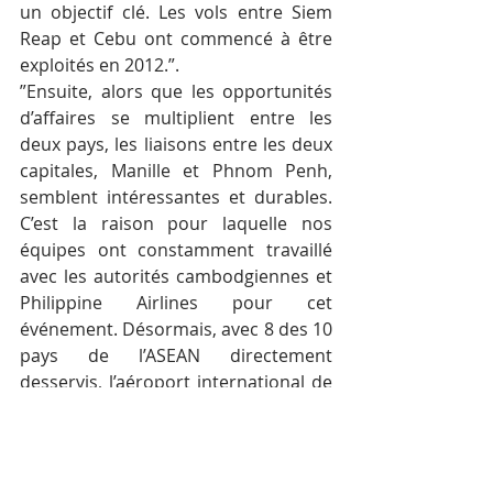
un objectif clé. Les vols entre Siem 
Reap et Cebu ont commencé à être 
exploités en 2012.”.
”Ensuite, alors que les opportunités 
d’affaires se multiplient entre les 
deux pays, les liaisons entre les deux 
capitales, Manille et Phnom Penh, 
semblent intéressantes et durables. 
C’est la raison pour laquelle nos 
équipes ont constamment travaillé 
avec les autorités cambodgiennes et 
Philippine Airlines pour cet 
événement. Désormais, avec 8 des 10 
pays de l’ASEAN directement 
desservis, l’aéroport international de 
Phnom Penh a encore étendu sa 
connectivité dans la région. Notre 
prochain objectif sera d’inclure 
l’Indonésie dans la carte du réseau 