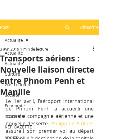
Post
S'inscrire
Actualité
3 avr. 2019
1 min de lecture
Actualité
Transports aériens :
Actualité
Nouvelle liaison directe
Culture
entre Phnom Penh et
Gastronomie
Manille
Société
Le 1er avril, l’aéroport international 
Economie
de Phnom Penh a accueilli une 
nouvelle compagnie aérienne et une 
Tourisme
nouvelle desserte. 
Philippine Airlines
KEP GAZETTE
assurait son premier vol au départ 
Sports
de Manille à destination de la capitale 